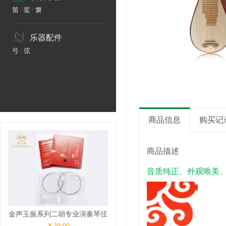
笛
/
笙
/
箫
乐器配件
弓
/
弦
商品信息
购买记
商品描述
音质纯正、外观唯美
金声玉振系列二胡专业演奏琴弦
￥39.00