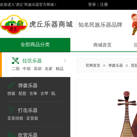
登录
|
注册
欢迎进入“虎丘”民族乐器官方商城！
虎丘乐器商城
知名民族乐器品牌
全部商品分类
商城首页
拉弦乐器
官网首页
⊙
弹拨乐器
⊙
琵
二胡
/
中胡
/
高胡
/
名家
/
精品
弹拨乐器
箜篌
/
琵琶
/
古筝
/
古琴
/
阮
打击乐器
五音排鼓
/
定音鼓
吹管乐器