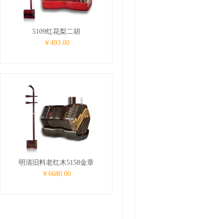
5109红花梨二胡
￥493.00
明清旧料老红木5158金章
￥6680.00