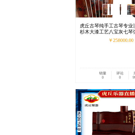
虎丘古琴纯手工古琴专业
杉木大漆工艺八宝灰七琴
￥258000.00
销量
评论
0
0
9