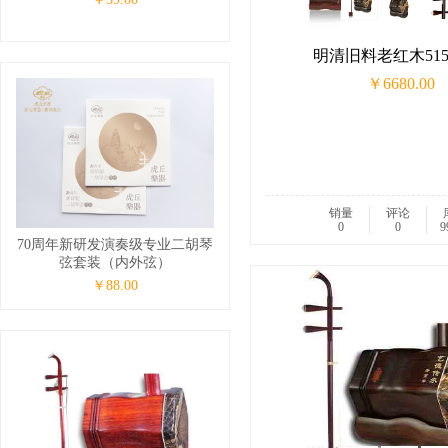
明清旧料老红木51
￥6680.00
销量
评论
0
0
9
70周年新研发演奏级专业二胡琴
弦套装（内外弦）
￥88.00