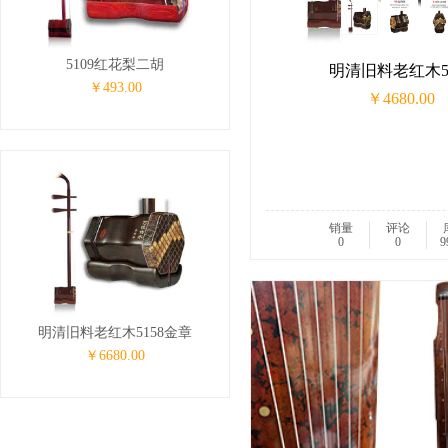
5109红花梨二胡
明清旧料老红木51
￥493.00
￥4680.00
销量
评论
0
0
9
明清旧料老红木5158金章
￥6680.00