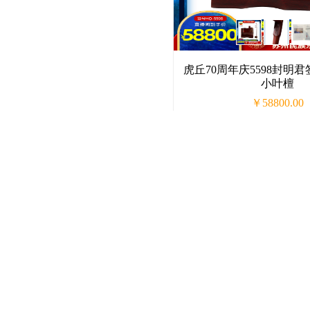
虎丘70周年庆5598封明
小叶檀
￥58800.00
销量
评论
0
0