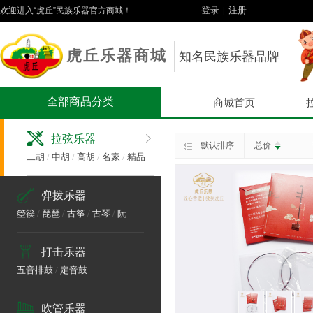
登录
|
注册
欢迎进入“虎丘”民族乐器官方商城！
虎丘乐器商城
知名民族乐器品牌
全部商品分类
商城首页
拉弦乐器
默认排序
总价
二胡
/
中胡
/
高胡
/
名家
/
精品
弹拨乐器
箜篌
/
琵琶
/
古筝
/
古琴
/
阮
打击乐器
五音排鼓
/
定音鼓
吹管乐器