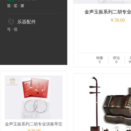
笛
/
笙
/
箫
金声玉振系列二胡专
￥39.00
乐器配件
弓
/
弦
销量
评论
0
0
9
金声玉振系列二胡专业演奏琴弦
￥39.00