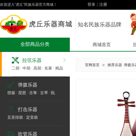
登录
|
注册
欢迎进入“虎丘”民族乐器官方商城！
虎丘乐器商城
知名民族乐器品牌
全部商品分类
商城首页
拉弦乐器
官网首页
⊙
推荐乐器
弹拨乐
二胡
/
中胡
/
高胡
/
名家
/
精品
弹拨乐器
箜篌
/
琵琶
/
古筝
/
古琴
/
阮
打击乐器
五音排鼓
/
定音鼓
吹管乐器