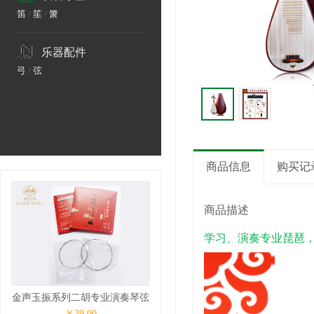
笛
/
笙
/
箫
乐器配件
弓
/
弦
商品信息
购买记
商品描述
学习、演奏专业琵琶
金声玉振系列二胡专业演奏琴弦
￥39.00