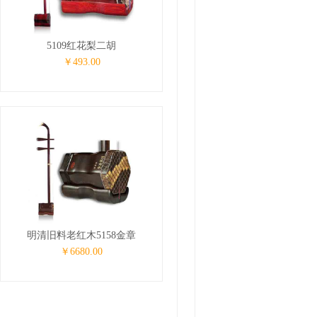
5109红花梨二胡
￥493.00
明清旧料老红木5158金章
￥6680.00