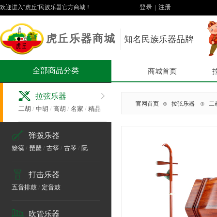
登录
|
注册
欢迎进入“虎丘”民族乐器官方商城！
虎丘乐器商城
知名民族乐器品牌
全部商品分类
商城首页
拉弦乐器
官网首页
⊙
拉弦乐器
⊙
二
二胡
/
中胡
/
高胡
/
名家
/
精品
弹拨乐器
箜篌
/
琵琶
/
古筝
/
古琴
/
阮
打击乐器
五音排鼓
/
定音鼓
吹管乐器