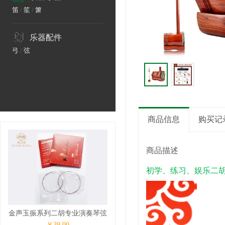
笛
/
笙
/
箫
乐器配件
弓
/
弦
商品信息
购买记
商品描述
初学、练习、娱乐二
金声玉振系列二胡专业演奏琴弦
￥39.00