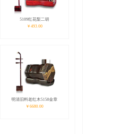
5109红花梨二胡
￥493.00
明清旧料老红木5158金章
￥6680.00