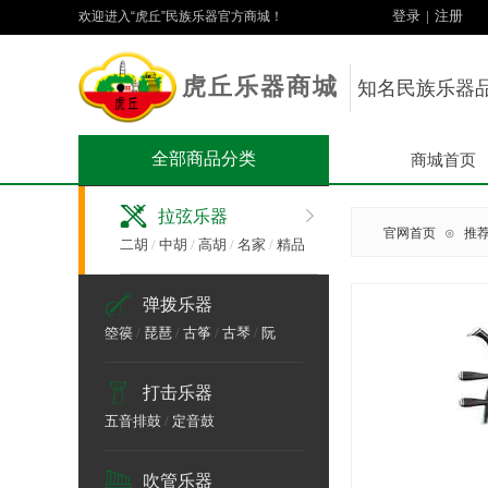
登录
|
注册
欢迎进入“虎丘”民族乐器官方商城！
虎丘乐器商城
知名民族乐器
全部商品分类
商城首页
拉弦乐器
官网首页
⊙
推
二胡
/
中胡
/
高胡
/
名家
/
精品
弹拨乐器
箜篌
/
琵琶
/
古筝
/
古琴
/
阮
打击乐器
五音排鼓
/
定音鼓
吹管乐器